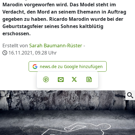
Marodin vorgeworfen wird. Das Model steht im
Verdacht, den Mord an seinem Ehemann in Auftrag
gegeben zu haben. Ricardo Marodin wurde bei der
Geburtstagsfeier seines Sohnes kaltblütig
erschossen.
Erstellt von
Sarah Baumann-Rüster
-
16.11.2021, 09.28
Uhr
news.de zu Google hinzufügen
news.de zu Google hinzufüg
Teilen auf Facebook
Teilen auf Whatsapp
Teilen auf Telegram
Teilen auf Pinterest
Per E-Mail teilen
Post auf X
Newsletter abonni