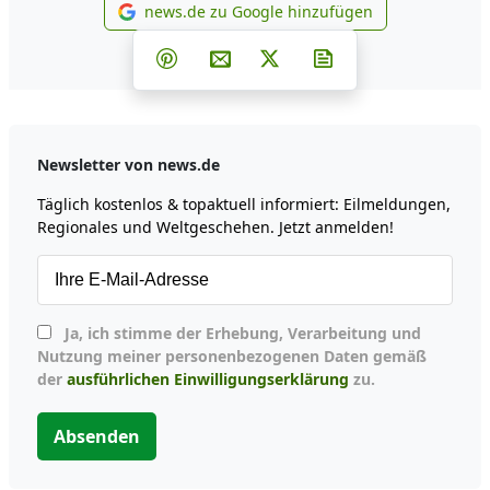
news.de zu Google hinzufügen
news.de zu Google hinzufüg
Teilen auf Facebook
Teilen auf Whatsapp
Teilen auf Telegram
Teilen auf Pinterest
Per E-Mail teilen
Post auf X
Newsletter abonni
Newsletter von news.de
Täglich kostenlos & topaktuell informiert: Eilmeldungen,
Regionales und Weltgeschehen. Jetzt anmelden!
Ja, ich stimme der Erhebung, Verarbeitung und
Nutzung meiner personenbezogenen Daten gemäß
der
ausführlichen Einwilligungserklärung
zu.
Absenden