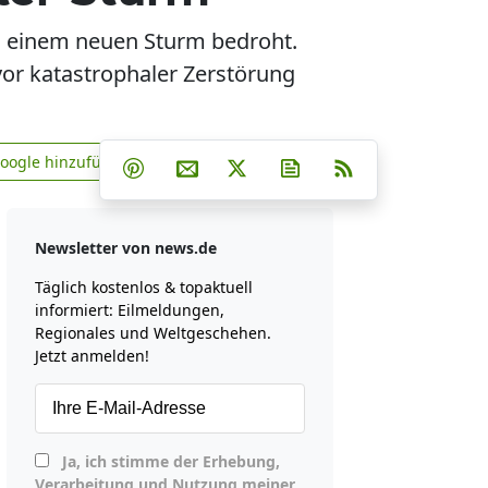
n einem neuen Sturm bedroht.
vor katastrophaler Zerstörung
Teilen auf Facebook
Teilen auf Whatsapp
Teilen auf Telegram
Google hinzufügen
Teilen auf Pinterest
Per E-Mail teilen
Post auf X
Newsletter abonniere
RSS
news.de zu Google hinzufügen
Newsletter von news.de
Täglich kostenlos & topaktuell
informiert: Eilmeldungen,
Regionales und Weltgeschehen.
Jetzt anmelden!
Ja, ich stimme der Erhebung,
Verarbeitung und Nutzung meiner