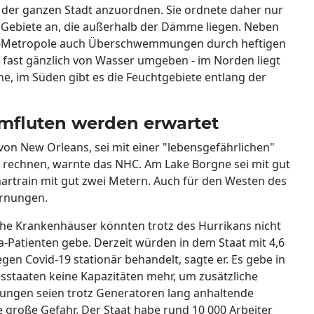
 der ganzen Stadt anzuordnen. Sie ordnete daher nur
 Gebiete an, die außerhalb der Dämme liegen. Neben
azz-Metropole auch Überschwemmungen durch heftigen
 fast gänzlich von Wasser umgeben - im Norden liegt
e, im Süden gibt es die Feuchtgebiete entlang der
mfluten werden erwartet
 von New Orleans, sei mit einer "lebensgefährlichen"
u rechnen, warnte das NHC. Am Lake Borgne sei mit gut
artrain mit gut zwei Metern. Auch für den Westen des
arnungen.
he Krankenhäuser könnten trotz des Hurrikans nicht
na-Patienten gebe. Derzeit würden in dem Staat mit 4,6
en Covid-19 stationär behandelt, sagte er. Es gebe in
staaten keine Kapazitäten mehr, um zusätzliche
tungen seien trotz Generatoren lang anhaltende
e große Gefahr. Der Staat habe rund 10 000 Arbeiter