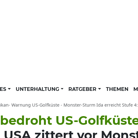
LES
UNTERHALTUNG
RATGEBER
THEMEN
M
kan- Warnung US-Golfküste - Monster-Sturm Ida erreicht Stufe 4: Wirbelsturm 
 bedroht US-Golfküst
 USA zittert vor Mons