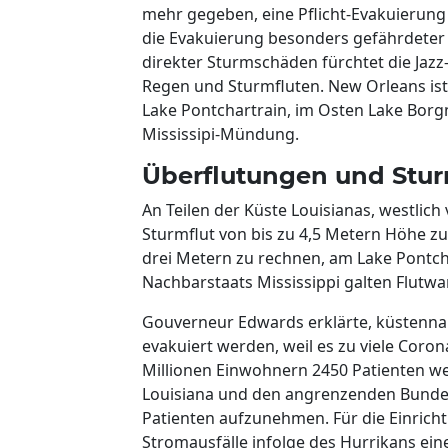
mehr gegeben, eine Pflicht-Evakuierung
die Evakuierung besonders gefährdeter
direkter Sturmschäden fürchtet die J
Regen und Sturmfluten. New Orleans ist
Lake Pontchartrain, im Osten Lake Borgn
Mississipi-Mündung.
Überflutungen und Stur
An Teilen der Küste Louisianas, westlich
Sturmflut von bis zu 4,5 Metern Höhe z
drei Metern zu rechnen, am Lake Pontch
Nachbarstaats Mississippi galten Flutw
Gouverneur Edwards erklärte, küstenna
evakuiert werden, weil es zu viele Coro
Millionen Einwohnern 2450 Patienten weg
Louisiana und den angrenzenden Bundes
Patienten aufzunehmen. Für die Einrich
Stromausfälle infolge des Hurrikans ein