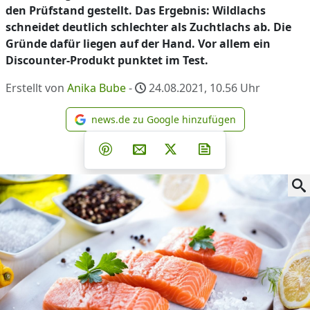
den Prüfstand gestellt. Das Ergebnis: Wildlachs
schneidet deutlich schlechter als Zuchtlachs ab. Die
Gründe dafür liegen auf der Hand. Vor allem ein
Discounter-Produkt punktet im Test.
Erstellt von
Anika Bube
-
24.08.2021, 10.56
Uhr
news.de zu Google hinzufügen
news.de zu Google hinzufüg
Teilen auf Facebook
Teilen auf Whatsapp
Teilen auf Telegram
Teilen auf Pinterest
Per E-Mail teilen
Post auf X
Newsletter abonni