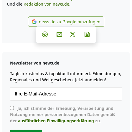
und die
Redaktion von news.de.
news.de zu Google hinzufügen
news.de zu Google hinzufüg
Teilen auf Facebook
Teilen auf Whatsapp
Teilen auf Telegram
Teilen auf Pinterest
Per E-Mail teilen
Post auf X
Newsletter abonni
Newsletter von news.de
Täglich kostenlos & topaktuell informiert: Eilmeldungen,
Regionales und Weltgeschehen. Jetzt anmelden!
Ja, ich stimme der Erhebung, Verarbeitung und
Nutzung meiner personenbezogenen Daten gemäß
der
ausführlichen Einwilligungserklärung
zu.