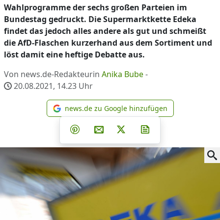
Wahlprogramme der sechs großen Parteien im
Bundestag gedruckt. Die Supermarktkette Edeka
findet das jedoch alles andere als gut und schmeißt
die AfD-Flaschen kurzerhand aus dem Sortiment und
löst damit eine heftige Debatte aus.
Von news.de-Redakteurin
Anika Bube
-
20.08.2021, 14.23
Uhr
news.de zu Google hinzufügen
news.de zu Google hinzufüg
Teilen auf Facebook
Teilen auf Whatsapp
Teilen auf Telegram
Teilen auf Pinterest
Per E-Mail teilen
Post auf X
Newsletter abonni