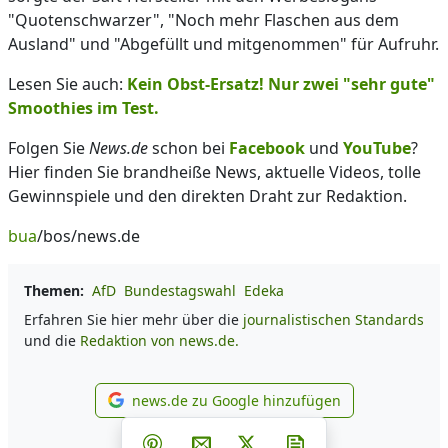
"Quotenschwarzer", "Noch mehr Flaschen aus dem
Ausland" und "Abgefüllt und mitgenommen" für Aufruhr.
Lesen Sie auch:
Kein Obst-Ersatz! Nur zwei "sehr gute"
Smoothies im Test.
Folgen Sie
News.de
schon bei
Facebook
und
YouTube
?
Hier finden Sie brandheiße News, aktuelle Videos, tolle
Gewinnspiele und den direkten Draht zur Redaktion.
bua
/bos/news.de
Themen:
AfD
Bundestagswahl
Edeka
Erfahren Sie hier mehr über die
journalistischen Standards
und die
Redaktion von news.de.
news.de zu Google hinzufügen
news.de zu Google hinzufüg
Teilen auf Facebook
Teilen auf Whatsapp
Teilen auf Telegram
Teilen auf Pinterest
Per E-Mail teilen
Post auf X
Newsletter abonni