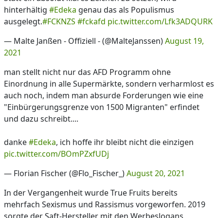
hinterhältig
#Edeka
genau das als Populismus
ausgelegt.
#FCKNZS
#fckafd
pic.twitter.com/Lfk3ADQURK
— Malte Janßen - Offiziell - (@MalteJanssen)
August 19,
2021
man stellt nicht nur das AFD Programm ohne
Einordnung in alle Supermärkte, sondern verharmlost es
auch noch, indem man absurde Forderungen wie eine
"Einbürgerungsgrenze von 1500 Migranten" erfindet
und dazu schreibt....
danke
#Edeka
, ich hoffe ihr bleibt nicht die einzigen
pic.twitter.com/BOmPZxfUDj
— Florian Fischer (@Flo_Fischer_)
August 20, 2021
In der Vergangenheit wurde True Fruits bereits
mehrfach Sexismus und Rassismus vorgeworfen. 2019
sorgte der Saft-Hersteller mit den Werbeslogans