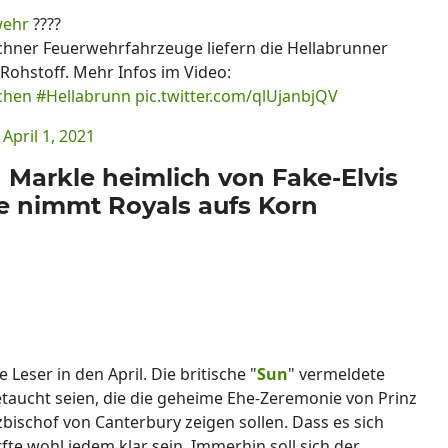
wehr
????
ner Feuerwehrfahrzeuge liefern die Hellabrunner
Rohstoff. Mehr Infos im Video:
chen
#Hellabrunn
pic.twitter.com/qlUjanbjQV
)
April 1, 2021
Markle heimlich von Fake-Elvis
se nimmt Royals aufs Korn
 Leser in den April. Die britische "
Sun
" vermeldete
etaucht seien, die die geheime Ehe-Zeremonie von Prinz
schof von Canterbury zeigen sollen. Dass es sich
fte wohl jedem klar sein. Immerhin soll sich der