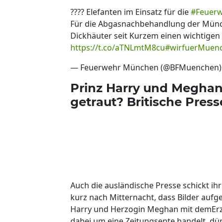
???? Elefanten im Einsatz für die
#Feuer
Für die Abgasnachbehandlung der Münch
Dickhäuter seit Kurzem einen wichtigen 
https://t.co/aTNLmtM8cu
#wirfuerMuen
— Feuerwehr München (@BFMuenchen
Prinz Harry und Meghan 
getraut? Britische Pres
Auch die ausländische Presse schickt ihre
kurz nach Mitternacht, dass Bilder aufg
Harry und Herzogin Meghan mit demErzbi
dabei um eine Zeitungsente handelt, dür