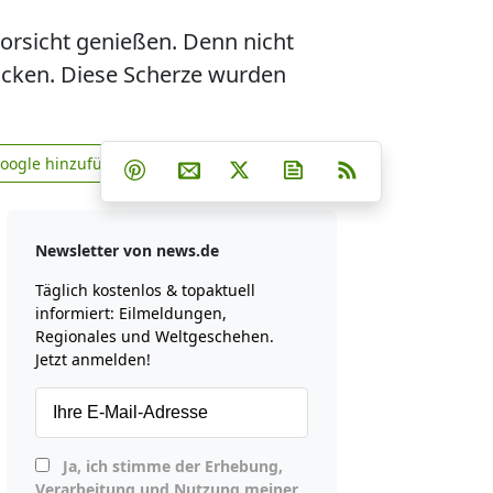
Vorsicht genießen. Denn nicht
icken. Diese Scherze wurden
Teilen auf Facebook
Teilen auf Whatsapp
Teilen auf Telegram
Google hinzufügen
Teilen auf Pinterest
Per E-Mail teilen
Post auf X
Newsletter abonniere
RSS
news.de zu Google hinzufügen
Newsletter von news.de
Täglich kostenlos & topaktuell
informiert: Eilmeldungen,
Regionales und Weltgeschehen.
Jetzt anmelden!
Ja, ich stimme der Erhebung,
Verarbeitung und Nutzung meiner