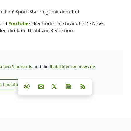
chen! Sport-Star ringt mit dem Tod
und
YouTube
? Hier finden Sie brandheiße News,
 den direkten Draht zur Redaktion.
ischen Standards
und die
Redaktion von news.de.
Teilen auf Facebook
Teilen auf Whatsapp
Teilen auf Telegram
e hinzufügen
Teilen auf Pinterest
Per E-Mail teilen
Post auf X
Newsletter abonnieren
RSS
s.de zu Google hinzufügen