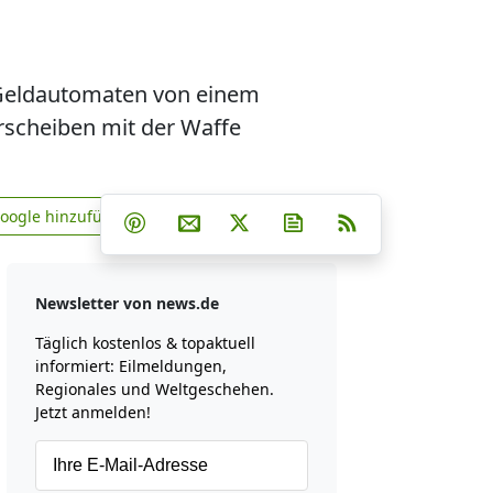
m Geldautomaten von einem
rscheiben mit der Waffe
Teilen auf Facebook
Teilen auf Whatsapp
Teilen auf Telegram
Google hinzufügen
Teilen auf Pinterest
Per E-Mail teilen
Post auf X
Newsletter abonniere
RSS
news.de zu Google hinzufügen
Newsletter von news.de
Täglich kostenlos & topaktuell
informiert: Eilmeldungen,
Regionales und Weltgeschehen.
Jetzt anmelden!