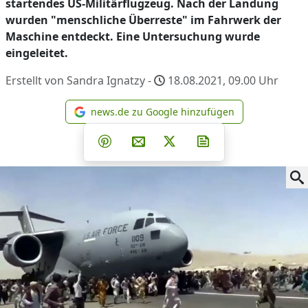
startendes US-Militärflugzeug. Nach der Landung
wurden "menschliche Überreste" im Fahrwerk der
Maschine entdeckt. Eine Untersuchung wurde
eingeleitet.
Erstellt von Sandra Ignatzy -
18.08.2021, 09.00
Uhr
news.de zu Google hinzufügen
news.de zu Google hinzufüg
Teilen auf Facebook
Teilen auf Whatsapp
Teilen auf Telegram
Teilen auf Pinterest
Per E-Mail teilen
Post auf X
Newsletter abonni