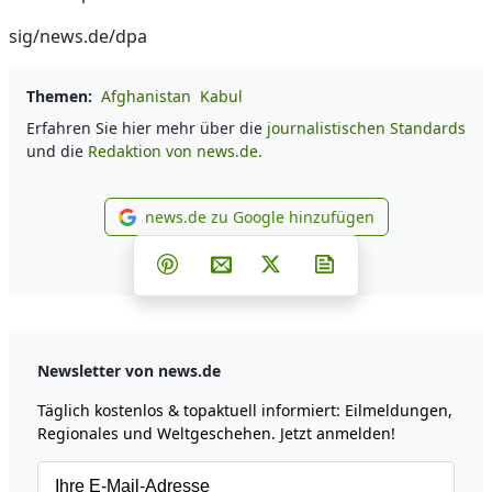
sig/news.de/dpa
Themen:
Afghanistan
Kabul
Erfahren Sie hier mehr über die
journalistischen Standards
und die
Redaktion von news.de.
news.de zu Google hinzufügen
news.de zu Google hinzufüg
Teilen auf Facebook
Teilen auf Whatsapp
Teilen auf Telegram
Teilen auf Pinterest
Per E-Mail teilen
Post auf X
Newsletter abonni
Newsletter von news.de
Täglich kostenlos & topaktuell informiert: Eilmeldungen,
Regionales und Weltgeschehen. Jetzt anmelden!