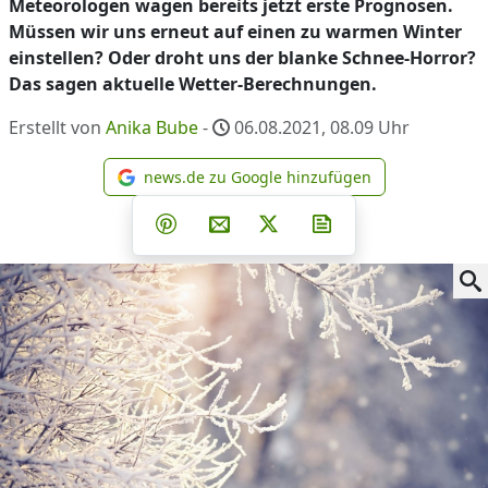
Meteorologen wagen bereits jetzt erste Prognosen.
Müssen wir uns erneut auf einen zu warmen Winter
einstellen? Oder droht uns der blanke Schnee-Horror?
Das sagen aktuelle Wetter-Berechnungen.
Erstellt von
Anika Bube
-
06.08.2021, 08.09
Uhr
news.de zu Google hinzufügen
news.de zu Google hinzufüg
Teilen auf Facebook
Teilen auf Whatsapp
Teilen auf Telegram
Teilen auf Pinterest
Per E-Mail teilen
Post auf X
Newsletter abonni