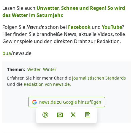
Lesen Sie auch:
Unwetter, Schnee und Regen! So wird
das Wetter im Saturnjahr.
Folgen Sie
News.de
schon bei
Facebook
und
YouTube
?
Hier finden Sie brandheiße News, aktuelle Videos, tolle
Gewinnspiele und den direkten Draht zur Redaktion.
bua
/news.de
Themen:
Wetter
Winter
Erfahren Sie hier mehr über die
journalistischen Standards
und die
Redaktion von news.de.
news.de zu Google hinzufügen
news.de zu Google hinzufüg
Teilen auf Facebook
Teilen auf Whatsapp
Teilen auf Telegram
Teilen auf Pinterest
Per E-Mail teilen
Post auf X
Newsletter abonni