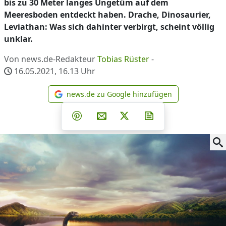
bis zu 30 Meter langes Ungetüm auf dem
Meeresboden entdeckt haben. Drache, Dinosaurier,
Leviathan: Was sich dahinter verbirgt, scheint völlig
unklar.
Von news.de-Redakteur
Tobias Rüster
-
16.05.2021, 16.13
Uhr
news.de zu Google hinzufügen
news.de zu Google hinzufüg
Teilen auf Facebook
Teilen auf Whatsapp
Teilen auf Telegram
Teilen auf Pinterest
Per E-Mail teilen
Post auf X
Newsletter abonni