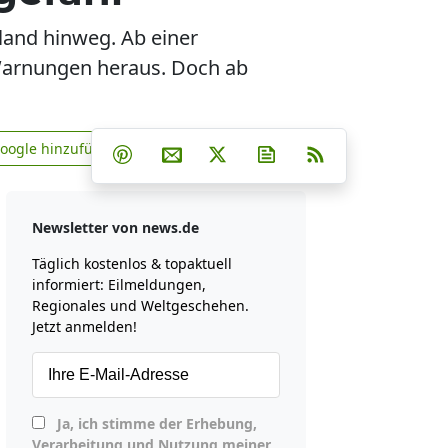
and hinweg. Ab einer
Warnungen heraus. Doch ab
Teilen auf Facebook
Teilen auf Whatsapp
Teilen auf Telegram
Google hinzufügen
Teilen auf Pinterest
Per E-Mail teilen
Post auf X
Newsletter abonniere
RSS
news.de zu Google hinzufügen
Newsletter von news.de
Täglich kostenlos & topaktuell
informiert: Eilmeldungen,
Regionales und Weltgeschehen.
Jetzt anmelden!
Ja, ich stimme der Erhebung,
Verarbeitung und Nutzung meiner