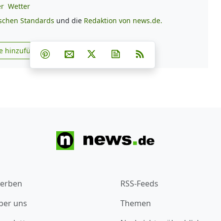
er
Wetter
ischen Standards
und die
Redaktion von news.de.
Teilen auf Facebook
Teilen auf Whatsapp
Teilen auf Telegram
e hinzufügen
Teilen auf Pinterest
Per E-Mail teilen
Post auf X
Newsletter abonnieren
RSS
s.de zu Google hinzufügen
erben
RSS-Feeds
ber uns
Themen