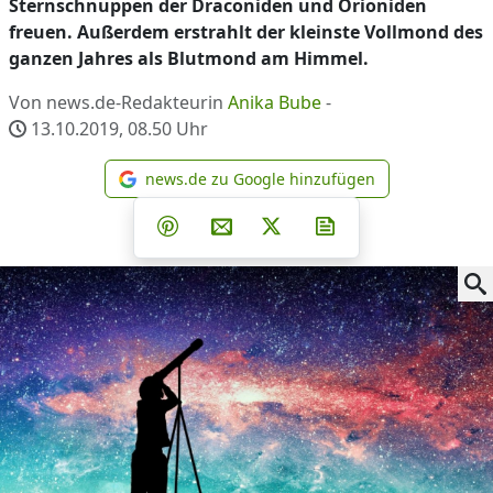
Sternschnuppen der Draconiden und Orioniden
freuen. Außerdem erstrahlt der kleinste Vollmond des
ganzen Jahres als Blutmond am Himmel.
Von news.de-Redakteurin
Anika Bube
-
13.10.2019, 08.50
Uhr
news.de zu Google hinzufügen
news.de zu Google hinzufüg
Teilen auf Facebook
Teilen auf Whatsapp
Teilen auf Telegram
Teilen auf Pinterest
Per E-Mail teilen
Post auf X
Newsletter abonni