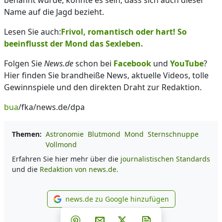
benannt wurde, könnte es sein, dass sich auch dieser
Name auf die Jagd bezieht.
Lesen Sie auch:
Frivol, romantisch oder hart! So
beeinflusst der Mond das Sexleben.
Folgen Sie
News.de
schon bei
Facebook
und
YouTube
?
Hier finden Sie brandheiße News, aktuelle Videos, tolle
Gewinnspiele und den direkten Draht zur Redaktion.
bua
/fka/news.de/dpa
Themen:
Astronomie
Blutmond
Mond
Sternschnuppe
Vollmond
Erfahren Sie hier mehr über die
journalistischen Standards
und die
Redaktion von news.de.
news.de zu Google hinzufügen
news.de zu Google hinzufüg
Teilen auf Facebook
Teilen auf Whatsapp
Teilen auf Telegram
Teilen auf Pinterest
Per E-Mail teilen
Post auf X
Newsletter abonni