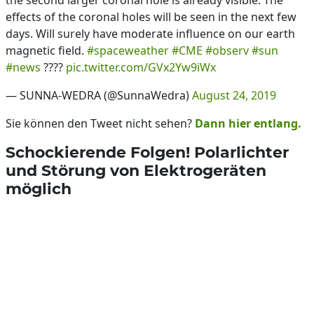
the second larger coronal hole is already visible. The
effects of the coronal holes will be seen in the next few
days. Will surely have moderate influence on our earth
magnetic field.
#spaceweather
#CME
#observ
#sun
#news
????
pic.twitter.com/GVx2Yw9iWx
— SUNNA-WEDRA (@SunnaWedra)
August 24, 2019
Sie können den Tweet nicht sehen?
Dann hier entlang.
Schockierende Folgen! Polarlichter
und Störung von Elektrogeräten
möglich