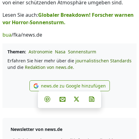
von einer schützenden Atmosphäre umgeben sind.
Lesen Sie auch:
Globaler Breakdown! Forscher warnen
vor Horror-Sonnensturm.
bua
/fka/news.de
Themen:
Astronomie
Nasa
Sonnensturm
Erfahren Sie hier mehr über die
journalistischen Standards
und die
Redaktion von news.de.
news.de zu Google hinzufügen
news.de zu Google hinzufüg
Teilen auf Facebook
Teilen auf Whatsapp
Teilen auf Telegram
Teilen auf Pinterest
Per E-Mail teilen
Post auf X
Newsletter abonni
Newsletter von news.de