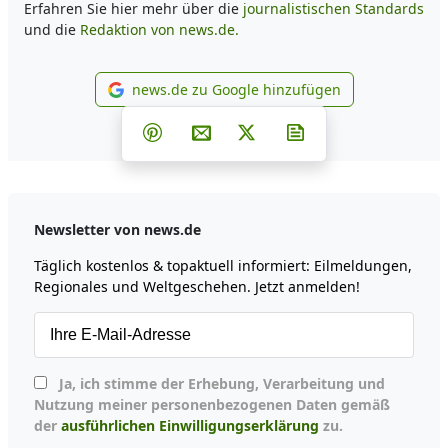
Erfahren Sie hier mehr über die
journalistischen Standards
und die
Redaktion von news.de.
news.de zu Google hinzufügen
news.de zu Google hinzufüg
Teilen auf Facebook
Teilen auf Whatsapp
Teilen auf Telegram
Teilen auf Pinterest
Per E-Mail teilen
Post auf X
Newsletter abonni
Newsletter von news.de
Täglich kostenlos & topaktuell informiert: Eilmeldungen,
Regionales und Weltgeschehen. Jetzt anmelden!
Ja, ich stimme der Erhebung, Verarbeitung und
Nutzung meiner personenbezogenen Daten gemäß
der
ausführlichen Einwilligungserklärung
zu.