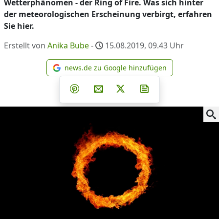
Wetterphänomen - der Ring of Fire. Was sich hinter
der meteorologischen Erscheinung verbirgt, erfahren
Sie hier.
Erstellt von
Anika Bube
-
15.08.2019, 09.43
Uhr
news.de zu Google hinzufügen
news.de zu Google hinzufüg
Teilen auf Facebook
Teilen auf Whatsapp
Teilen auf Telegram
Teilen auf Pinterest
Per E-Mail teilen
Post auf X
Newsletter abonni