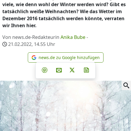
viele, wie denn wohl der Winter werden wird? Gibt es
tatsächlich weiße Weihnachten? Wie das Wetter im
Dezember 2016 tatsächlich werden könnte, verraten
wir Ihnen hier.
Von news.de-Redakteurin
Anika Bube
-
21.02.2022, 14.55
Uhr
news.de zu Google hinzufügen
news.de zu Google hinzufüg
Teilen auf Facebook
Teilen auf Whatsapp
Teilen auf Telegram
Teilen auf Pinterest
Per E-Mail teilen
Post auf X
Newsletter abonni