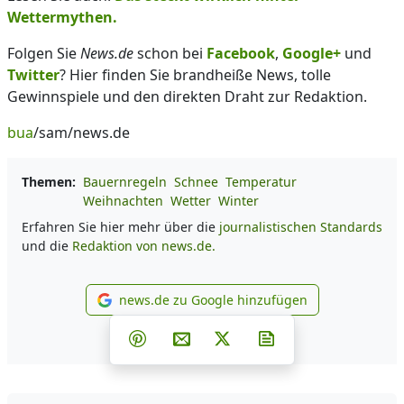
Wettermythen.
Folgen Sie
News.de
schon bei
Facebook
,
Google+
und
Twitter
? Hier finden Sie brandheiße News, tolle
Gewinnspiele und den direkten Draht zur Redaktion.
bua
/sam/news.de
Themen:
Bauernregeln
Schnee
Temperatur
Weihnachten
Wetter
Winter
Erfahren Sie hier mehr über die
journalistischen Standards
und die
Redaktion von news.de.
news.de zu Google hinzufügen
news.de zu Google hinzufüg
Teilen auf Facebook
Teilen auf Whatsapp
Teilen auf Telegram
Teilen auf Pinterest
Per E-Mail teilen
Post auf X
Newsletter abonni