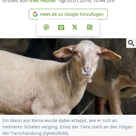
Erstellt von
Ines Fedder
-
20.01.2016, 10.44
Uhr
news.de zu Google hinzufügen
news.de zu Google hinzufüg
Teilen auf Facebook
Teilen auf Whatsapp
Teilen auf Telegram
Teilen auf Pinterest
Per E-Mail teilen
Post auf X
Newsletter abonni
Ein Mann aus Kenia wurde dabei ertappt, wie er sich an
mehreren Schafen verging. Eines der Tiere starb an den Folgen
der Tierschändung (Symbolbild).