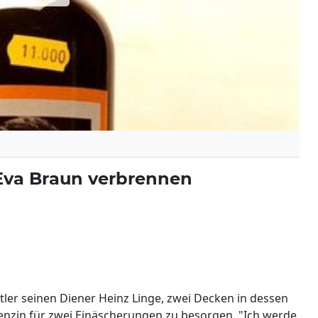
d Eva Braun verbrennen
Hitler seinen Diener Heinz Linge, zwei Decken in dessen
nzin für zwei Einäscherungen zu besorgen. "Ich werde