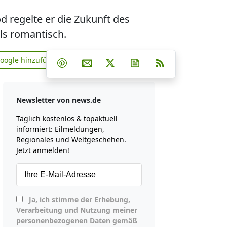
od regelte er die Zukunft des
ls romantisch.
Teilen auf Facebook
Teilen auf Whatsapp
Teilen auf Telegram
Google hinzufügen
Teilen auf Pinterest
Per E-Mail teilen
Post auf X
Newsletter abonniere
RSS
news.de zu Google hinzufügen
Newsletter von news.de
Täglich kostenlos & topaktuell
informiert: Eilmeldungen,
Regionales und Weltgeschehen.
Jetzt anmelden!
Ja, ich stimme der Erhebung,
Verarbeitung und Nutzung meiner
personenbezogenen Daten gemäß