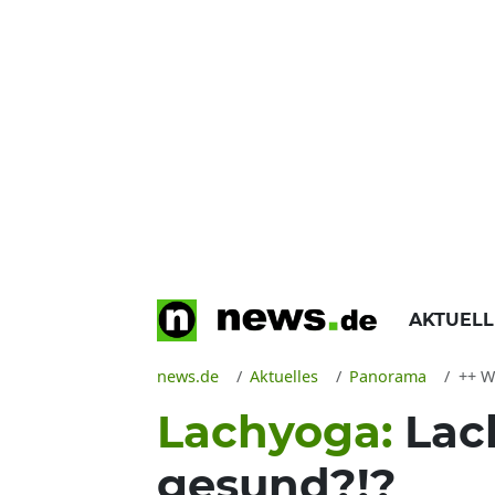
AKTUEL
news.de
Aktuelles
Panorama
++ W
Lachyoga:
Lac
gesund?!?