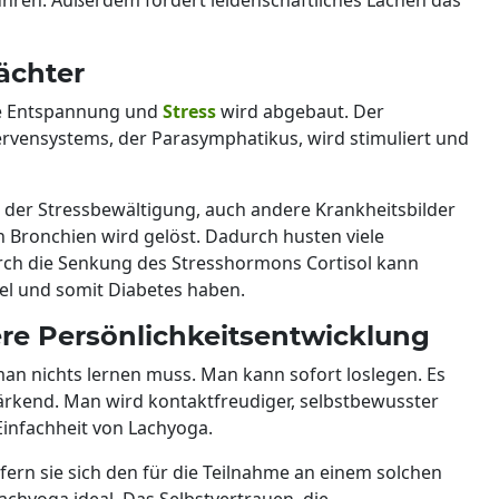
ächter
ne Entspannung und
Stress
wird abgebaut. Der
vensystems, der Parasymphatikus, wird stimuliert und
ei der Stressbewältigung, auch andere Krankheitsbilder
 Bronchien wird gelöst. Dadurch husten viele
rch die Senkung des Stresshormons Cortisol kann
gel und somit Diabetes haben.
ere Persönlichkeitsentwicklung
an nichts lernen muss. Man kann sofort loslegen. Es
ärkend. Man wird kontaktfreudiger, selbstbewusster
Einfachheit von Lachyoga.
ern sie sich den für die Teilnahme an einem solchen
achyoga ideal. Das Selbstvertrauen, die