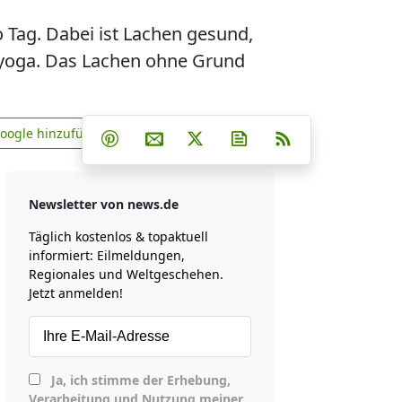
 Tag. Dabei ist Lachen gesund,
hyoga. Das Lachen ohne Grund
Teilen auf Facebook
Teilen auf Whatsapp
Teilen auf Telegram
Google hinzufügen
Teilen auf Pinterest
Per E-Mail teilen
Post auf X
Newsletter abonniere
RSS
news.de zu Google hinzufügen
Newsletter von news.de
Täglich kostenlos & topaktuell
informiert: Eilmeldungen,
Regionales und Weltgeschehen.
Jetzt anmelden!
Ja, ich stimme der Erhebung,
Verarbeitung und Nutzung meiner