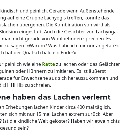
 kindisch und peinlich. Gerade wenn Außenstehende
g auf eine Gruppe Lachyogis treffen, könnte das
Auslachen übergehen. Die Kombination von wird als
lödsinn eingestuft. Auch die Gesichter von Lachyoga-
 man nicht gerade von Wohlbefinden sprechen. Es
ehr zu sagen: «Warum? Was habe ich mir nur angetan?»
ch hat der Quatsch bald ein Ende?».
ur peinlich wie eine
Ratte
zu lachen oder das Gelächter
uinen oder Hühnern zu imitieren. Es ist äußerst
rade für Erwachsene aus sich herauszukommen und
 «Hi Hi Hi» zu schreien.
ne haben das Lachen verlernt
hen Erhebungen lachen Kinder circa 400 mal täglich.
ten sich mit nur 15 mal Lachen extrem zurück. Aber
? Ist die kindliche Welt gelöster? Haben wir etwa nichts
 gesund sein?