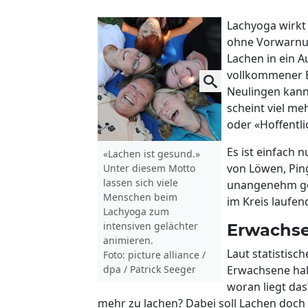
Lachyoga wirkt
ohne Vorwarnun
Lachen in ein 
vollkommener B
Neulingen kann
scheint viel m
oder «Hoffentli
Es ist einfach n
«Lachen ist gesund.»
von Löwen, Ping
Unter diesem Motto
lassen sich viele
unangenehm ge
Menschen beim
im Kreis laufend
Lachyoga zum
intensiven gelächter
Erwachse
animieren.
Laut statistisc
Foto: picture alliance /
dpa / Patrick Seeger
Erwachsene hal
woran liegt das
mehr zu lachen? Dabei soll Lachen doch