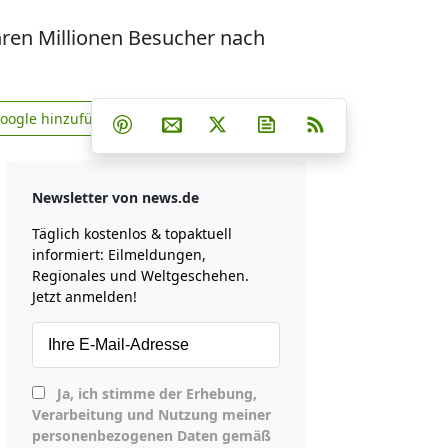
hren Millionen Besucher nach
Teilen auf Facebook
Teilen auf Whatsapp
Teilen auf Telegram
Google hinzufügen
Teilen auf Pinterest
Per E-Mail teilen
Post auf X
Newsletter abonniere
RSS
news.de zu Google hinzufügen
Newsletter von news.de
Täglich kostenlos & topaktuell
informiert: Eilmeldungen,
Regionales und Weltgeschehen.
Jetzt anmelden!
Ja, ich stimme der Erhebung,
Verarbeitung und Nutzung meiner
personenbezogenen Daten gemäß