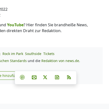
2022
2
und
YouTube
? Hier finden Sie brandheiße News,
 den direkten Draht zur Redaktion.
g
Rock im Park
Southside
Tickets
ischen Standards
und die
Redaktion von news.de.
Teilen auf Facebook
Teilen auf Whatsapp
Teilen auf Telegram
e hinzufügen
Teilen auf Pinterest
Per E-Mail teilen
Post auf X
Newsletter abonnieren
RSS
s.de zu Google hinzufügen