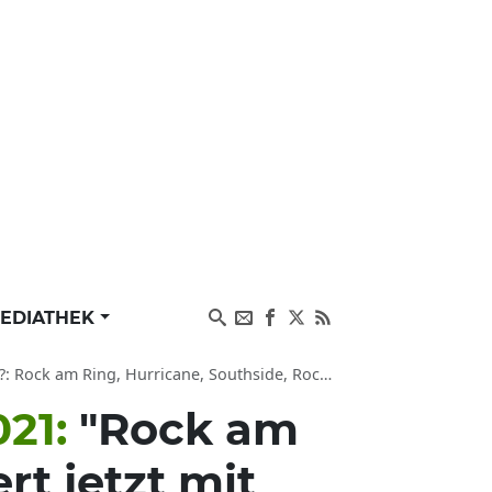
EDIATHEK
 Hurricane, Southside, Rock im Park, SMS, Deichbrand
021:
"Rock am
rt jetzt mit