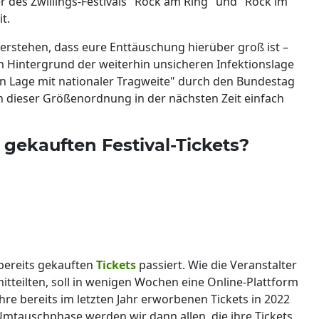
r des Zwillings-Festivals "Rock am Ring" und "Rock im
t.
verstehen, dass eure Enttäuschung hierüber groß ist –
 Hintergrund der weiterhin unsicheren Infektionslage
n Lage mit nationaler Tragweite" durch den Bundestag
 in dieser Größenordnung in der nächsten Zeit einfach
 gekauften Festival-Tickets?
 bereits gekauften
Tickets
passiert. Wie die Veranstalter
tteilten, soll in wenigen Wochen eine Online-Plattform
hre bereits im letzten Jahr erworbenen Tickets in 2022
Umtauschphase werden wir dann allen, die ihre Tickets