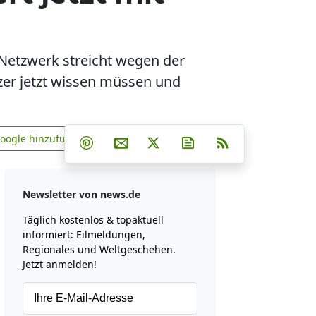
-Netzwerk streicht wegen der
zer jetzt wissen müssen und
Teilen auf Facebook
Teilen auf Whatsapp
Teilen auf Telegram
Google hinzufügen
Teilen auf Pinterest
Per E-Mail teilen
Post auf X
Newsletter abonniere
RSS
news.de zu Google hinzufügen
Newsletter von news.de
Täglich kostenlos & topaktuell
informiert: Eilmeldungen,
Regionales und Weltgeschehen.
Jetzt anmelden!