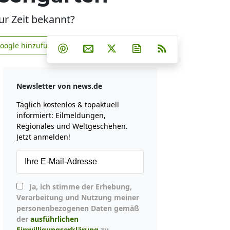
ur Zeit bekannt?
Teilen auf Facebook
Teilen auf Whatsapp
Teilen auf Telegram
Google hinzufügen
Teilen auf Pinterest
Per E-Mail teilen
Post auf X
Newsletter abonniere
RSS
news.de zu Google hinzufügen
Newsletter von news.de
Täglich kostenlos & topaktuell
informiert: Eilmeldungen,
Regionales und Weltgeschehen.
Jetzt anmelden!
Ja, ich stimme der Erhebung,
Verarbeitung und Nutzung meiner
personenbezogenen Daten gemäß
der
ausführlichen
Einwilligungserklärung
zu.