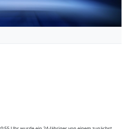
0:55 Uhr wurde ein 24-Jähriger von einem zunächst