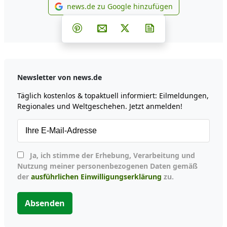
news.de zu Google hinzufügen
news.de zu Google hinzufüg
Teilen auf Facebook
Teilen auf Whatsapp
Teilen auf Telegram
Teilen auf Pinterest
Per E-Mail teilen
Post auf X
Newsletter abonni
Newsletter von news.de
Täglich kostenlos & topaktuell informiert: Eilmeldungen,
Regionales und Weltgeschehen. Jetzt anmelden!
Ja, ich stimme der Erhebung, Verarbeitung und
Nutzung meiner personenbezogenen Daten gemäß
der
ausführlichen Einwilligungserklärung
zu.
Absenden