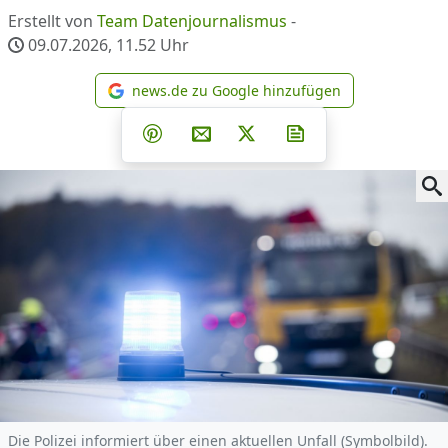
Erstellt von
Team Datenjournalismus
-
09.07.2026, 11.52
Uhr
news.de zu Google hinzufügen
news.de zu Google hinzufüg
Teilen auf Facebook
Teilen auf Whatsapp
Teilen auf Telegram
Teilen auf Pinterest
Per E-Mail teilen
Post auf X
Newsletter abonni
Die Polizei informiert über einen aktuellen Unfall (Symbolbild).