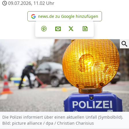
09.07.2026, 11.02
Uhr
news.de zu Google hinzufügen
news.de zu Google hinzufüg
Teilen auf Facebook
Teilen auf Whatsapp
Teilen auf Telegram
Teilen auf Pinterest
Per E-Mail teilen
Post auf X
Newsletter abonni
Die Polizei informiert über einen aktuellen Unfall (Symbolbild).
Bild: picture alliance / dpa / Christian Charisius