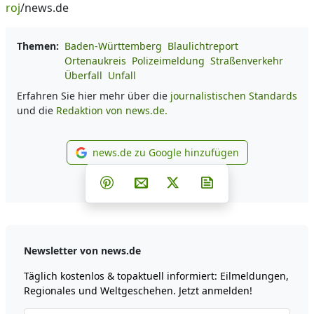
roj
/news.de
Themen:
Baden-Württemberg
Blaulichtreport
Ortenaukreis
Polizeimeldung
Straßenverkehr
Überfall
Unfall
Erfahren Sie hier mehr über die
journalistischen Standards
und die
Redaktion von news.de.
news.de zu Google hinzufügen
news.de zu Google hinzufüg
Teilen auf Facebook
Teilen auf Whatsapp
Teilen auf Telegram
Teilen auf Pinterest
Per E-Mail teilen
Post auf X
Newsletter abonni
Newsletter von news.de
Täglich kostenlos & topaktuell informiert: Eilmeldungen,
Regionales und Weltgeschehen. Jetzt anmelden!