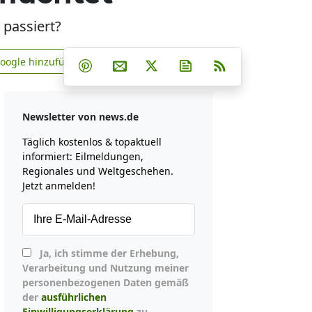
 passiert?
Teilen auf Facebook
Teilen auf Whatsapp
Teilen auf Telegram
Google hinzufügen
Teilen auf Pinterest
Per E-Mail teilen
Post auf X
Newsletter abonniere
RSS
news.de zu Google hinzufügen
Newsletter von news.de
Täglich kostenlos & topaktuell
informiert: Eilmeldungen,
Regionales und Weltgeschehen.
Jetzt anmelden!
Ja, ich stimme der Erhebung,
Verarbeitung und Nutzung meiner
personenbezogenen Daten gemäß
der
ausführlichen
Einwilligungserklärung
zu.