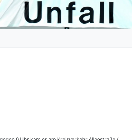
 gegen 0 Uhr kam es am Kreisverkehr Alleestraße /