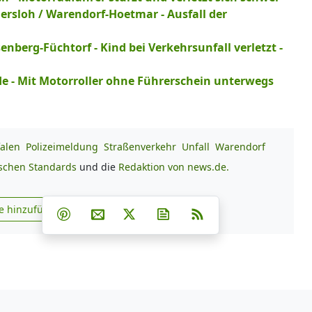
ersloh / Warendorf-Hoetmar - Ausfall der
enberg-Füchtorf - Kind bei Verkehrsunfall verletzt -
de - Mit Motorroller ohne Führerschein unterwegs
alen
Polizeimeldung
Straßenverkehr
Unfall
Warendorf
ischen Standards
und die
Redaktion von news.de.
Teilen auf Facebook
Teilen auf Whatsapp
Teilen auf Telegram
e hinzufügen
Teilen auf Pinterest
Per E-Mail teilen
Post auf X
Newsletter abonnieren
RSS
s.de zu Google hinzufügen