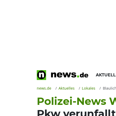
AKTUEL
news.de
Aktuelles
Lokales
Blaulic
Polizei-News W
Pkw verunfallt