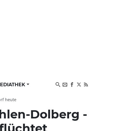
EDIATHEK
orf heute
hlen-Dolberg -
flüchtet