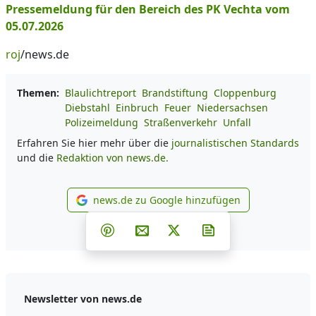
Pressemeldung für den Bereich des PK Vechta vom
05.07.2026
roj
/news.de
Themen:
Blaulichtreport
Brandstiftung
Cloppenburg
Diebstahl
Einbruch
Feuer
Niedersachsen
Polizeimeldung
Straßenverkehr
Unfall
Erfahren Sie hier mehr über die
journalistischen Standards
und die
Redaktion von news.de.
news.de zu Google hinzufügen
news.de zu Google hinzufüg
Teilen auf Facebook
Teilen auf Whatsapp
Teilen auf Telegram
Teilen auf Pinterest
Per E-Mail teilen
Post auf X
Newsletter abonni
Newsletter von news.de