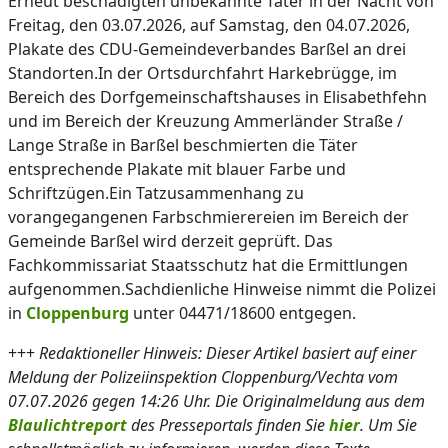
Erneut beschädigten unbekannte Täter in der Nacht von
Freitag, den 03.07.2026, auf Samstag, den 04.07.2026,
Plakate des CDU-Gemeindeverbandes Barßel an drei
Standorten.In der Ortsdurchfahrt Harkebrügge, im
Bereich des Dorfgemeinschaftshauses in Elisabethfehn
und im Bereich der Kreuzung Ammerländer Straße /
Lange Straße in Barßel beschmierten die Täter
entsprechende Plakate mit blauer Farbe und
Schriftzügen.Ein Tatzusammenhang zu
vorangegangenen Farbschmierereien im Bereich der
Gemeinde Barßel wird derzeit geprüft. Das
Fachkommissariat Staatsschutz hat die Ermittlungen
aufgenommen.Sachdienliche Hinweise nimmt die Polizei
in
Cloppenburg
unter 04471/18600 entgegen.
+++
Redaktioneller Hinweis: Dieser Artikel basiert auf einer
Meldung der Polizeiinspektion Cloppenburg/Vechta vom
07.07.2026 gegen 14:26 Uhr. Die Originalmeldung aus dem
Blaulichtreport
des Presseportals finden Sie
hier
. Um Sie