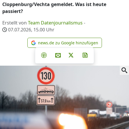
Cloppenburg/Vechta gemeldet. Was ist heute
passiert?
Erstellt von
Team Datenjournalismus
-
07.07.2026, 15.00
Uhr
news.de zu Google hinzufügen
news.de zu Google hinzufüg
Teilen auf Facebook
Teilen auf Whatsapp
Teilen auf Telegram
Teilen auf Pinterest
Per E-Mail teilen
Post auf X
Newsletter abonni