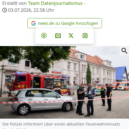
Erstellt von
Team Datenjournalismus
-
03.07.2026, 22.58
Uhr
news.de zu Google hinzufügen
news.de zu Google hinzufüg
Teilen auf Facebook
Teilen auf Whatsapp
Teilen auf Telegram
Teilen auf Pinterest
Per E-Mail teilen
Post auf X
Newsletter abonni
Die Polizei informiert über einen aktuellen Feuerwehreinsatz