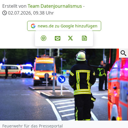
Erstellt von
Team Datenjournalismus
-
02.07.2026, 09.38
Uhr
news.de zu Google hinzufügen
news.de zu Google hinzufüg
Teilen auf Facebook
Teilen auf Whatsapp
Teilen auf Telegram
Teilen auf Pinterest
Per E-Mail teilen
Post auf X
Newsletter abonni
Feuerwehr für das Presseportal