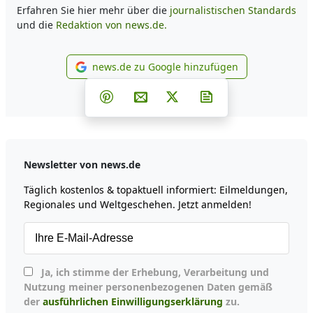
Erfahren Sie hier mehr über die
journalistischen Standards
und die
Redaktion von news.de.
news.de zu Google hinzufügen
news.de zu Google hinzufüg
Teilen auf Facebook
Teilen auf Whatsapp
Teilen auf Telegram
Teilen auf Pinterest
Per E-Mail teilen
Post auf X
Newsletter abonni
Newsletter von news.de
Täglich kostenlos & topaktuell informiert: Eilmeldungen,
Regionales und Weltgeschehen. Jetzt anmelden!
Ja, ich stimme der Erhebung, Verarbeitung und
Nutzung meiner personenbezogenen Daten gemäß
der
ausführlichen Einwilligungserklärung
zu.