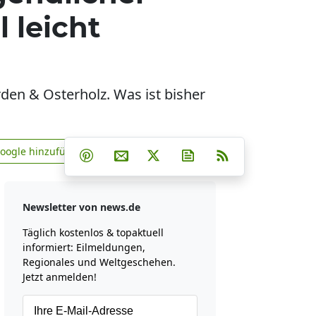
 leicht
rden & Osterholz. Was ist bisher
Teilen auf Facebook
Teilen auf Whatsapp
Teilen auf Telegram
Google hinzufügen
Teilen auf Pinterest
Per E-Mail teilen
Post auf X
Newsletter abonniere
RSS
news.de zu Google hinzufügen
Newsletter von news.de
Täglich kostenlos & topaktuell
informiert: Eilmeldungen,
Regionales und Weltgeschehen.
Jetzt anmelden!