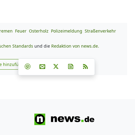
remen
Feuer
Osterholz
Polizeimeldung
Straßenverkehr
ischen Standards
und die
Redaktion von news.de.
Teilen auf Facebook
Teilen auf Whatsapp
Teilen auf Telegram
e hinzufügen
Teilen auf Pinterest
Per E-Mail teilen
Post auf X
Newsletter abonnieren
RSS
s.de zu Google hinzufügen