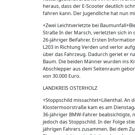
heraus, dass der E-Scooter deutlich sch
fahren kann. Der Jugendliche hat nun m
+Zwei Leichtverletzte bei Baumunfall+B
Straße In der Marsch, verletzten sich in
26-jähriger Beifahrer. Ersten Informatio
L203 in Richtung Verden und verlor auf
über das Fahrzeug. Dadurch geriet er na
Baum. Die beiden Männer wurden ins K
Abschlepper aus dem Seitenraum geborg
von 30.000 Euro.
LANDKREIS OSTERHOLZ
+Stoppschild missachtet+Lilienthal. An
Klostermoorstraße kam es am Dienstaga
36-jähriger BMW-Fahrer beabsichtigte, n
jedoch das Stoppschild. In der Folge st
jährigen Fahrers zusammen. Bei dem Zusa