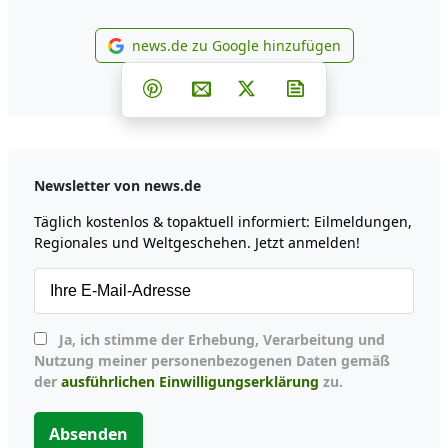
news.de zu Google hinzufügen
news.de zu Google hinzufüg
Teilen auf Facebook
Teilen auf Whatsapp
Teilen auf Telegram
Teilen auf Pinterest
Per E-Mail teilen
Post auf X
Newsletter abonni
Newsletter von news.de
Täglich kostenlos & topaktuell informiert: Eilmeldungen,
Regionales und Weltgeschehen. Jetzt anmelden!
Ja, ich stimme der Erhebung, Verarbeitung und
Nutzung meiner personenbezogenen Daten gemäß
der
ausführlichen Einwilligungserklärung
zu.
Absenden