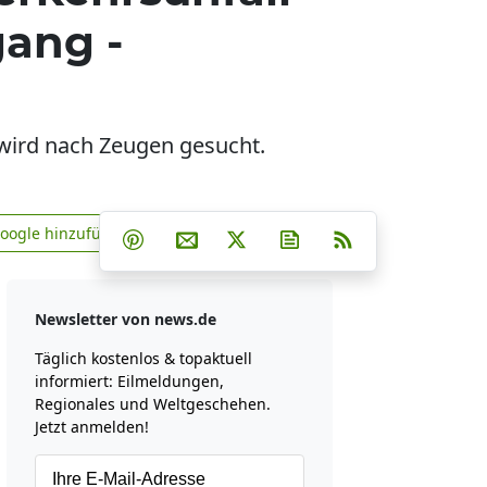
ang -
s wird nach Zeugen gesucht.
Teilen auf Facebook
Teilen auf Whatsapp
Teilen auf Telegram
Google hinzufügen
Teilen auf Pinterest
Per E-Mail teilen
Post auf X
Newsletter abonniere
RSS
news.de zu Google hinzufügen
Newsletter von news.de
Täglich kostenlos & topaktuell
informiert: Eilmeldungen,
Regionales und Weltgeschehen.
Jetzt anmelden!