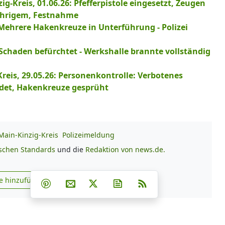
-Kreis, 01.06.26: Pfefferpistole eingesetzt, Zeugen
Jährigem, Festnahme
 Mehrere Hakenkreuze in Unterführung - Polizei
 Schaden befürchtet - Werkshalle brannte vollständig
reis, 29.05.26: Personenkontrolle: Verbotenes
ndet, Hakenkreuze gesprüht
Main-Kinzig-Kreis
Polizeimeldung
ischen Standards
und die
Redaktion von news.de.
Teilen auf Facebook
Teilen auf Whatsapp
Teilen auf Telegram
e hinzufügen
Teilen auf Pinterest
Per E-Mail teilen
Post auf X
Newsletter abonnieren
RSS
s.de zu Google hinzufügen