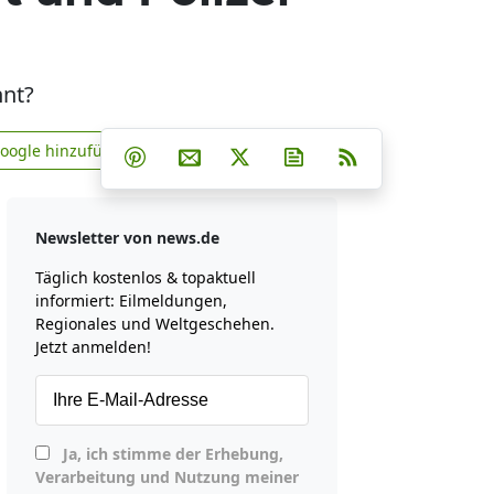
nnt?
Teilen auf Facebook
Teilen auf Whatsapp
Teilen auf Telegram
Google hinzufügen
Teilen auf Pinterest
Per E-Mail teilen
Post auf X
Newsletter abonniere
RSS
news.de zu Google hinzufügen
Newsletter von news.de
Täglich kostenlos & topaktuell
informiert: Eilmeldungen,
Regionales und Weltgeschehen.
Jetzt anmelden!
Ja, ich stimme der Erhebung,
Verarbeitung und Nutzung meiner