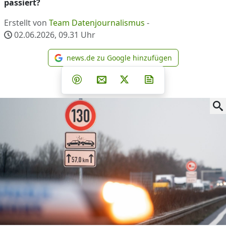
passiert?
Erstellt von
Team Datenjournalismus
-
02.06.2026, 09.31
Uhr
news.de zu Google hinzufügen
news.de zu Google hinzufüg
Teilen auf Facebook
Teilen auf Whatsapp
Teilen auf Telegram
Teilen auf Pinterest
Per E-Mail teilen
Post auf X
Newsletter abonni