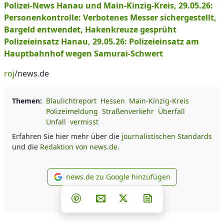
Polizei-News Hanau und Main-Kinzig-Kreis, 29.05.26:
Personenkontrolle: Verbotenes Messer sichergestellt,
Bargeld entwendet, Hakenkreuze gesprüht
Polizeieinsatz Hanau, 29.05.26: Polizeieinsatz am
Hauptbahnhof wegen Samurai-Schwert
roj
/news.de
Themen:
Blaulichtreport
Hessen
Main-Kinzig-Kreis
Polizeimeldung
Straßenverkehr
Überfall
Unfall
vermisst
Erfahren Sie hier mehr über die
journalistischen Standards
und die
Redaktion von news.de.
news.de zu Google hinzufügen
news.de zu Google hinzufüg
Teilen auf Facebook
Teilen auf Whatsapp
Teilen auf Telegram
Teilen auf Pinterest
Per E-Mail teilen
Post auf X
Newsletter abonni