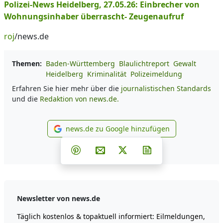
Polizei-News Heidelberg, 27.05.26: Einbrecher von
Wohnungsinhaber überrascht- Zeugenaufruf
roj
/news.de
Themen:
Baden-Württemberg
Blaulichtreport
Gewalt
Heidelberg
Kriminalität
Polizeimeldung
Erfahren Sie hier mehr über die
journalistischen Standards
und die
Redaktion von news.de.
news.de zu Google hinzufügen
news.de zu Google hinzufüg
Teilen auf Facebook
Teilen auf Whatsapp
Teilen auf Telegram
Teilen auf Pinterest
Per E-Mail teilen
Post auf X
Newsletter abonni
Newsletter von news.de
Täglich kostenlos & topaktuell informiert: Eilmeldungen,