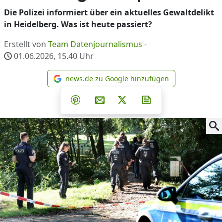
Die Polizei informiert über ein aktuelles Gewaltdelikt
in Heidelberg. Was ist heute passiert?
Erstellt von
Team Datenjournalismus
-
01.06.2026, 15.40
Uhr
news.de zu Google hinzufügen
news.de zu Google hinzufüg
Teilen auf Facebook
Teilen auf Whatsapp
Teilen auf Telegram
Teilen auf Pinterest
Per E-Mail teilen
Post auf X
Newsletter abonni