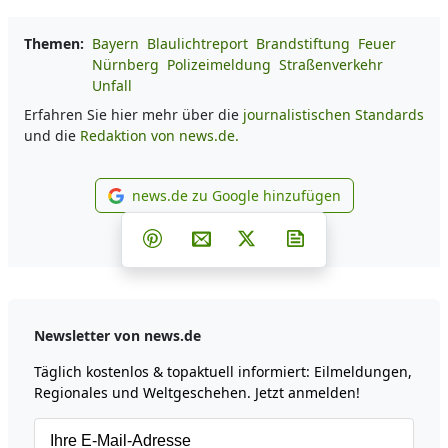
Themen:
Bayern
Blaulichtreport
Brandstiftung
Feuer
Nürnberg
Polizeimeldung
Straßenverkehr
Unfall
Erfahren Sie hier mehr über die
journalistischen Standards
und die
Redaktion von news.de.
news.de zu Google hinzufügen
news.de zu Google hinzufüg
Teilen auf Facebook
Teilen auf Whatsapp
Teilen auf Telegram
Teilen auf Pinterest
Per E-Mail teilen
Post auf X
Newsletter abonni
Newsletter von news.de
Täglich kostenlos & topaktuell informiert: Eilmeldungen,
Regionales und Weltgeschehen. Jetzt anmelden!