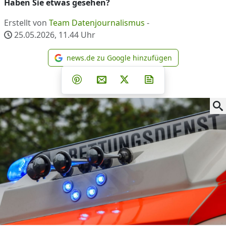
Haben Sie etwas gesehen?
Erstellt von
Team Datenjournalismus
-
25.05.2026, 11.44
Uhr
news.de zu Google hinzufügen
news.de zu Google hinzufüg
Teilen auf Facebook
Teilen auf Whatsapp
Teilen auf Telegram
Teilen auf Pinterest
Per E-Mail teilen
Post auf X
Newsletter abonni