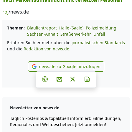
nach Verkehrsunfallflucht mit verletzten Personen
roj
/news.de
Themen:
Blaulichtreport
Halle (Saale)
Polizeimeldung
Sachsen-Anhalt
Straßenverkehr
Unfall
Erfahren Sie hier mehr über die
journalistischen Standards
und die
Redaktion von news.de.
news.de zu Google hinzufügen
news.de zu Google hinzufüg
Teilen auf Facebook
Teilen auf Whatsapp
Teilen auf Telegram
Teilen auf Pinterest
Per E-Mail teilen
Post auf X
Newsletter abonni
Newsletter von news.de
Täglich kostenlos & topaktuell informiert: Eilmeldungen,
Regionales und Weltgeschehen. Jetzt anmelden!