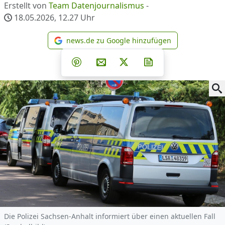
Erstellt von
Team Datenjournalismus
-
18.05.2026, 12.27
Uhr
news.de zu Google hinzufügen
news.de zu Google hinzufüg
Teilen auf Facebook
Teilen auf Whatsapp
Teilen auf Telegram
Teilen auf Pinterest
Per E-Mail teilen
Post auf X
Newsletter abonni
Die Polizei Sachsen-Anhalt informiert über einen aktuellen Fall