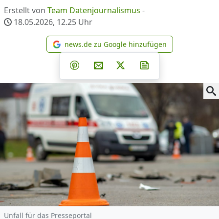
Erstellt von
Team Datenjournalismus
-
18.05.2026, 12.25
Uhr
news.de zu Google hinzufügen
news.de zu Google hinzufüg
Teilen auf Facebook
Teilen auf Whatsapp
Teilen auf Telegram
Teilen auf Pinterest
Per E-Mail teilen
Post auf X
Newsletter abonni
Unfall für das Presseportal