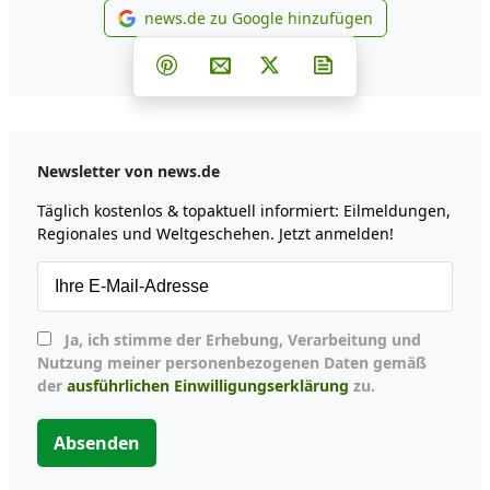
news.de zu Google hinzufügen
news.de zu Google hinzufüg
Teilen auf Facebook
Teilen auf Whatsapp
Teilen auf Telegram
Teilen auf Pinterest
Per E-Mail teilen
Post auf X
Newsletter abonni
Newsletter von news.de
Täglich kostenlos & topaktuell informiert: Eilmeldungen,
Regionales und Weltgeschehen. Jetzt anmelden!
Ja, ich stimme der Erhebung, Verarbeitung und
Nutzung meiner personenbezogenen Daten gemäß
der
ausführlichen Einwilligungserklärung
zu.
Absenden