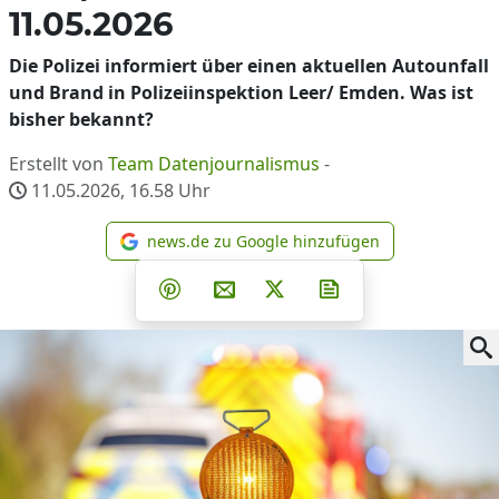
11.05.2026
Die Polizei informiert über einen aktuellen Autounfall
und Brand in Polizeiinspektion Leer/ Emden. Was ist
bisher bekannt?
Erstellt von
Team Datenjournalismus
-
11.05.2026, 16.58
Uhr
news.de zu Google hinzufügen
news.de zu Google hinzufüg
Teilen auf Facebook
Teilen auf Whatsapp
Teilen auf Telegram
Teilen auf Pinterest
Per E-Mail teilen
Post auf X
Newsletter abonni