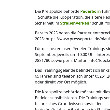
Die Kreispolizeibehörde
Paderborn
führ
+ Schulte die Kooperation, die ältere P
Sicherheit im
Straßenverkehr
schult, for
Bereits 2025 boten die Partner entsprec
2025: https://www.presseportal.de/blau
Für die kostenlosen Pedelec-Trainings si
September, jeweils um 10.00 Uhr. Inter
2881780 sowie per E-Mail an info@loeck
Das Trainingsgelände befindet sich li
65 Jahren sind telefonisch unter 05251 
oder direkt vor Ort möglich.
Die Kreispolizeibehörde möchte mit di
Pedelec sensibilisieren. Die Trainings 
technisches Grundwissen sowie den sic
typische Gefahrensituationen im Straße