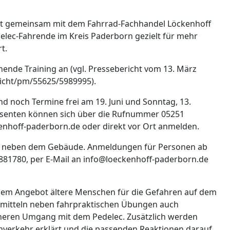
t gemeinsam mit dem Fahrrad-Fachhandel Löckenhoff
edelec-Fahrende im Kreis Paderborn gezielt für mehr
t.
hende Training an (vgl. Pressebericht vom 13. März
licht/pm/55625/5989995).
nd noch Termine frei am 19. Juni und Sonntag, 13.
essenten können sich über die Rufnummer 05251
enhoff-paderborn.de oder direkt vor Ort anmelden.
nks neben dem Gebäude. Anmeldungen für Personen ab
2881780, per E-Mail an info@loeckenhoff-paderborn.de
esem Angebot ältere Menschen für die Gefahren auf dem
vermitteln neben fahrpraktischen Übungen auch
heren Umgang mit dem Pedelec. Zusätzlich werden
nverkehr erklärt und die passenden Reaktionen darauf