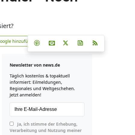
iert?
Teilen auf Facebook
Teilen auf Whatsapp
Teilen auf Telegram
Google hinzufügen
Teilen auf Pinterest
Per E-Mail teilen
Post auf X
Newsletter abonniere
RSS
news.de zu Google hinzufügen
Newsletter von news.de
Täglich kostenlos & topaktuell
informiert: Eilmeldungen,
Regionales und Weltgeschehen.
Jetzt anmelden!
Ja, ich stimme der Erhebung,
Verarbeitung und Nutzung meiner