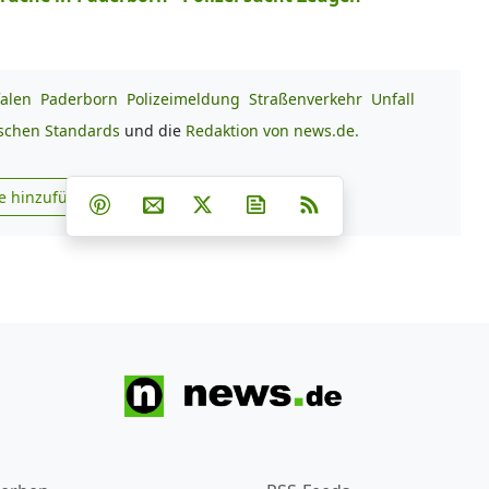
alen
Paderborn
Polizeimeldung
Straßenverkehr
Unfall
ischen Standards
und die
Redaktion von news.de.
Teilen auf Facebook
Teilen auf Whatsapp
Teilen auf Telegram
e hinzufügen
Teilen auf Pinterest
Per E-Mail teilen
Post auf X
Newsletter abonnieren
RSS
s.de zu Google hinzufügen