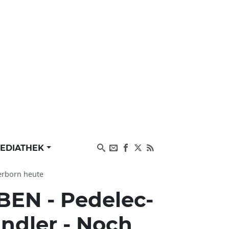
EDIATHEK
derborn heute
BEN - Pedelec-
ändler - Noch