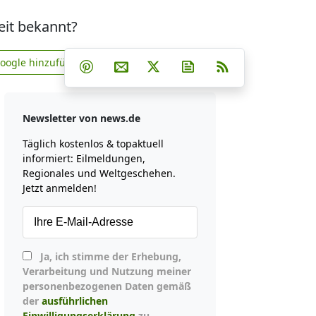
Zeit bekannt?
Teilen auf Facebook
Teilen auf Whatsapp
Teilen auf Telegram
Google hinzufügen
Teilen auf Pinterest
Per E-Mail teilen
Post auf X
Newsletter abonniere
RSS
news.de zu Google hinzufügen
Newsletter von news.de
Täglich kostenlos & topaktuell
informiert: Eilmeldungen,
Regionales und Weltgeschehen.
Jetzt anmelden!
Ja, ich stimme der Erhebung,
Verarbeitung und Nutzung meiner
personenbezogenen Daten gemäß
der
ausführlichen
Einwilligungserklärung
zu.