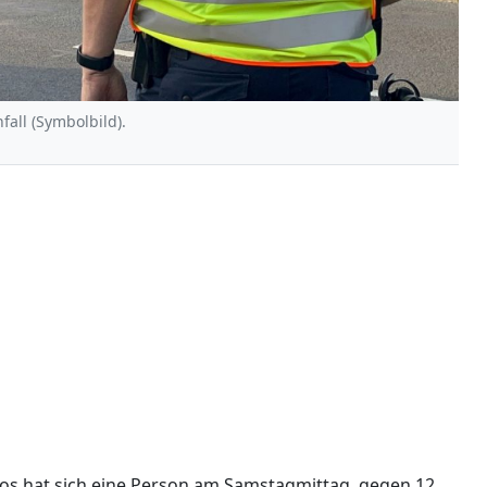
fall (Symbolbild).
utos hat sich eine Person am Samstagmittag, gegen 12