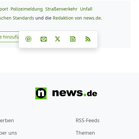
port
Polizeimeldung
Straßenverkehr
Unfall
ischen Standards
und die
Redaktion von news.de.
Teilen auf Facebook
Teilen auf Whatsapp
Teilen auf Telegram
e hinzufügen
Teilen auf Pinterest
Per E-Mail teilen
Post auf X
Newsletter abonnieren
RSS
s.de zu Google hinzufügen
erben
RSS-Feeds
ber uns
Themen