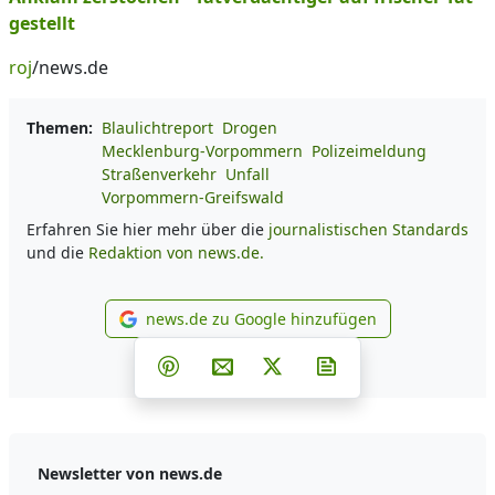
gestellt
roj
/news.de
Themen:
Blaulichtreport
Drogen
Mecklenburg-Vorpommern
Polizeimeldung
Straßenverkehr
Unfall
Vorpommern-Greifswald
Erfahren Sie hier mehr über die
journalistischen Standards
und die
Redaktion von news.de.
news.de zu Google hinzufügen
news.de zu Google hinzufüg
Teilen auf Facebook
Teilen auf Whatsapp
Teilen auf Telegram
Teilen auf Pinterest
Per E-Mail teilen
Post auf X
Newsletter abonni
Newsletter von news.de