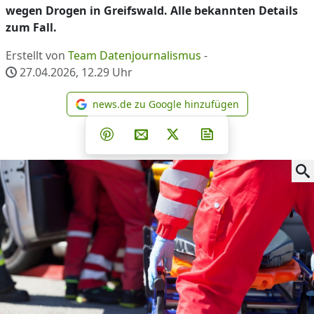
wegen Drogen in Greifswald. Alle bekannten Details
zum Fall.
Erstellt von
Team Datenjournalismus
-
27.04.2026, 12.29
Uhr
news.de zu Google hinzufügen
news.de zu Google hinzufüg
Teilen auf Facebook
Teilen auf Whatsapp
Teilen auf Telegram
Teilen auf Pinterest
Per E-Mail teilen
Post auf X
Newsletter abonni