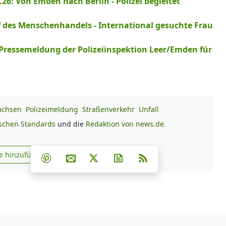
6: Von Emden nach Berlin - Polizei begleitet
f des Menschenhandels - International gesuchte Frau
 Pressemeldung der Polizeiinspektion Leer/Emden für
achsen
Polizeimeldung
Straßenverkehr
Unfall
ischen Standards
und die
Redaktion von news.de.
Teilen auf Facebook
Teilen auf Whatsapp
Teilen auf Telegram
e hinzufügen
Teilen auf Pinterest
Per E-Mail teilen
Post auf X
Newsletter abonnieren
RSS
s.de zu Google hinzufügen