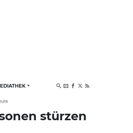
EDIATHEK
eute
rsonen stürzen