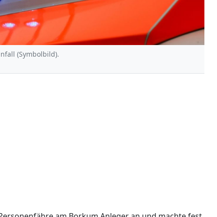
nfall (Symbolbild).
e Personenfähre am Borkum Anleger an und machte fest.