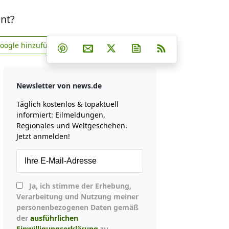
nnt?
Teilen auf Facebook
Teilen auf Whatsapp
Teilen auf Telegram
Google hinzufügen
Teilen auf Pinterest
Per E-Mail teilen
Post auf X
Newsletter abonniere
RSS
news.de zu Google hinzufügen
Newsletter von news.de
Täglich kostenlos & topaktuell
informiert: Eilmeldungen,
Regionales und Weltgeschehen.
Jetzt anmelden!
Ja, ich stimme der Erhebung,
Verarbeitung und Nutzung meiner
personenbezogenen Daten gemäß
der
ausführlichen
Einwilligungserklärung
zu.