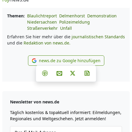
Themen:
Blaulichtreport
Delmenhorst
Demonstration
Niedersachsen
Polizeimeldung
Straßenverkehr
Unfall
Erfahren Sie hier mehr über die
journalistischen Standards
und die
Redaktion von news.de.
news.de zu Google hinzufügen
news.de zu Google hinzufüg
Teilen auf Facebook
Teilen auf Whatsapp
Teilen auf Telegram
Teilen auf Pinterest
Per E-Mail teilen
Post auf X
Newsletter abonni
Newsletter von news.de
Täglich kostenlos & topaktuell informiert: Eilmeldungen,
Regionales und Weltgeschehen. Jetzt anmelden!