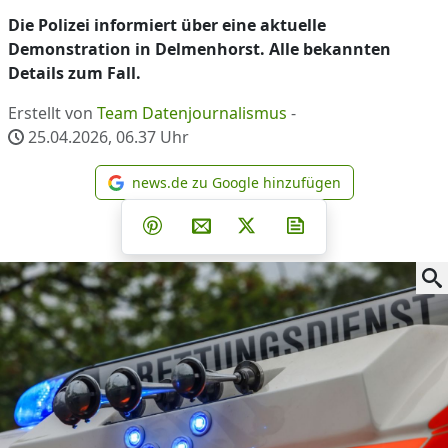
Die Polizei informiert über eine aktuelle
Demonstration in Delmenhorst. Alle bekannten
Details zum Fall.
Erstellt von
Team Datenjournalismus
-
25.04.2026, 06.37
Uhr
news.de zu Google hinzufügen
news.de zu Google hinzufüg
Teilen auf Facebook
Teilen auf Whatsapp
Teilen auf Telegram
Teilen auf Pinterest
Per E-Mail teilen
Post auf X
Newsletter abonni