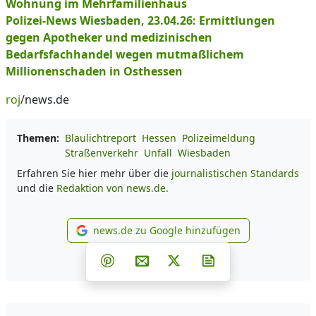
Wohnung im Mehrfamilienhaus
Polizei-News Wiesbaden, 23.04.26: Ermittlungen
gegen Apotheker und medizinischen
Bedarfsfachhandel wegen mutmaßlichem
Millionenschaden in Osthessen
roj
/news.de
Themen:
Blaulichtreport
Hessen
Polizeimeldung
Straßenverkehr
Unfall
Wiesbaden
Erfahren Sie hier mehr über die
journalistischen Standards
und die
Redaktion von news.de.
news.de zu Google hinzufügen
news.de zu Google hinzufüg
Teilen auf Facebook
Teilen auf Whatsapp
Teilen auf Telegram
Teilen auf Pinterest
Per E-Mail teilen
Post auf X
Newsletter abonni