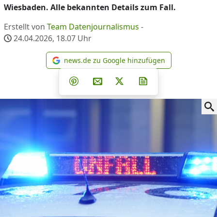
Wiesbaden. Alle bekannten Details zum Fall.
Erstellt von
Team Datenjournalismus
-
24.04.2026, 18.07
Uhr
news.de zu Google hinzufügen
news.de zu Google hinzufüg
Teilen auf Facebook
Teilen auf Whatsapp
Teilen auf Telegram
Teilen auf Pinterest
Per E-Mail teilen
Post auf X
Newsletter abonni