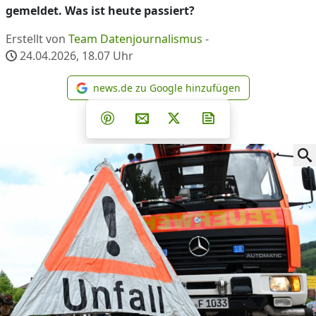
gemeldet. Was ist heute passiert?
Erstellt von
Team Datenjournalismus
-
24.04.2026, 18.07
Uhr
news.de zu Google hinzufügen
news.de zu Google hinzufüg
Teilen auf Facebook
Teilen auf Whatsapp
Teilen auf Telegram
Teilen auf Pinterest
Per E-Mail teilen
Post auf X
Newsletter abonni