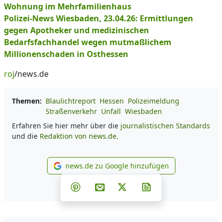
Wohnung im Mehrfamilienhaus
Polizei-News Wiesbaden, 23.04.26: Ermittlungen
gegen Apotheker und medizinischen
Bedarfsfachhandel wegen mutmaßlichem
Millionenschaden in Osthessen
roj
/news.de
Themen:
Blaulichtreport
Hessen
Polizeimeldung
Straßenverkehr
Unfall
Wiesbaden
Erfahren Sie hier mehr über die
journalistischen Standards
und die
Redaktion von news.de.
news.de zu Google hinzufügen
news.de zu Google hinzufüg
Teilen auf Facebook
Teilen auf Whatsapp
Teilen auf Telegram
Teilen auf Pinterest
Per E-Mail teilen
Post auf X
Newsletter abonni