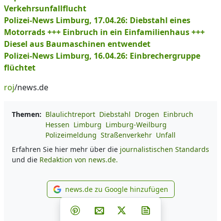
Verkehrsunfallflucht
Polizei-News Limburg, 17.04.26: Diebstahl eines
Motorrads +++ Einbruch in ein Einfamilienhaus +++
Diesel aus Baumaschinen entwendet
Polizei-News Limburg, 16.04.26: Einbrechergruppe
flüchtet
roj
/news.de
Themen:
Blaulichtreport
Diebstahl
Drogen
Einbruch
Hessen
Limburg
Limburg-Weilburg
Polizeimeldung
Straßenverkehr
Unfall
Erfahren Sie hier mehr über die
journalistischen Standards
und die
Redaktion von news.de.
news.de zu Google hinzufügen
news.de zu Google hinzufüg
Teilen auf Facebook
Teilen auf Whatsapp
Teilen auf Telegram
Teilen auf Pinterest
Per E-Mail teilen
Post auf X
Newsletter abonni