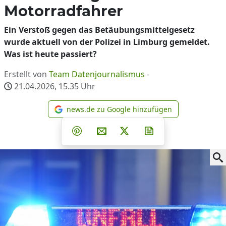
Motorradfahrer
Ein Verstoß gegen das Betäubungsmittelgesetz
wurde aktuell von der Polizei in Limburg gemeldet.
Was ist heute passiert?
Erstellt von
Team Datenjournalismus
-
21.04.2026, 15.35
Uhr
news.de zu Google hinzufügen
news.de zu Google hinzufüg
Teilen auf Facebook
Teilen auf Whatsapp
Teilen auf Telegram
Teilen auf Pinterest
Per E-Mail teilen
Post auf X
Newsletter abonni