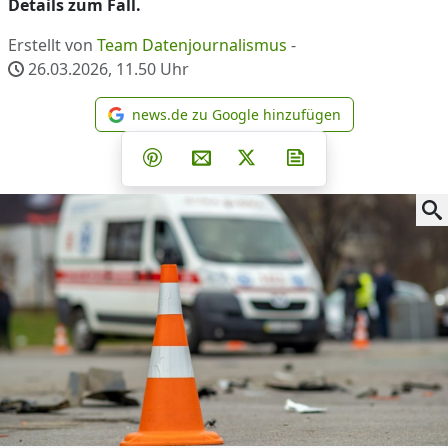
Details zum Fall.
Erstellt von
Team Datenjournalismus
-
26.03.2026, 11.50
Uhr
news.de zu Google hinzufügen
news.de zu Google hinzufüg
Teilen auf Facebook
Teilen auf Whatsapp
Teilen auf Telegram
Teilen auf Pinterest
Per E-Mail teilen
Post auf X
Newsletter abonni