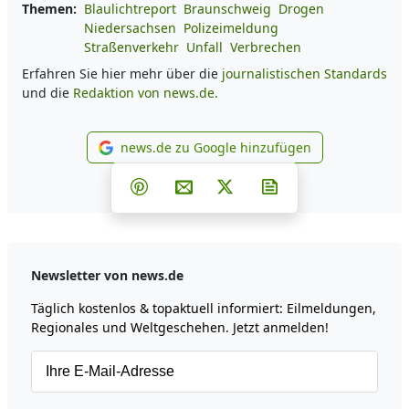
Themen:
Blaulichtreport
Braunschweig
Drogen
Niedersachsen
Polizeimeldung
Straßenverkehr
Unfall
Verbrechen
Erfahren Sie hier mehr über die
journalistischen Standards
und die
Redaktion von news.de.
news.de zu Google hinzufügen
news.de zu Google hinzufüg
Teilen auf Facebook
Teilen auf Whatsapp
Teilen auf Telegram
Teilen auf Pinterest
Per E-Mail teilen
Post auf X
Newsletter abonni
Newsletter von news.de
Täglich kostenlos & topaktuell informiert: Eilmeldungen,
Regionales und Weltgeschehen. Jetzt anmelden!