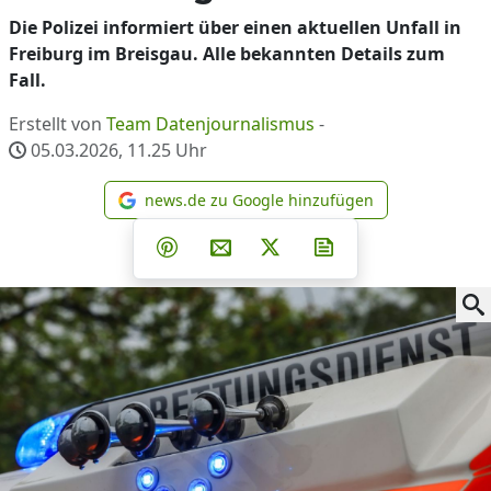
Die Polizei informiert über einen aktuellen Unfall in
Freiburg im Breisgau. Alle bekannten Details zum
Fall.
Erstellt von
Team Datenjournalismus
-
05.03.2026, 11.25
Uhr
news.de zu Google hinzufügen
news.de zu Google hinzufüg
Teilen auf Facebook
Teilen auf Whatsapp
Teilen auf Telegram
Teilen auf Pinterest
Per E-Mail teilen
Post auf X
Newsletter abonni