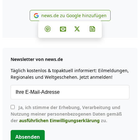
news.de zu Google hinzufügen
news.de zu Google hinzufüg
Teilen auf Facebook
Teilen auf Whatsapp
Teilen auf Telegram
Teilen auf Pinterest
Per E-Mail teilen
Post auf X
Newsletter abonni
Newsletter von news.de
Täglich kostenlos & topaktuell informiert: Eilmeldungen,
Regionales und Weltgeschehen. Jetzt anmelden!
Ja, ich stimme der Erhebung, Verarbeitung und
Nutzung meiner personenbezogenen Daten gemäß
der
ausführlichen Einwilligungserklärung
zu.
Absenden