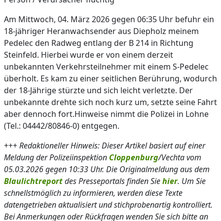
Am Mittwoch, 04. März 2026 gegen 06:35 Uhr befuhr ein
18-jähriger Heranwachsender aus Diepholz meinem
Pedelec den Radweg entlang der B 214 in Richtung
Steinfeld. Hierbei wurde er von einem derzeit
unbekannten Verkehrsteilnehmer mit einem S-Pedelec
überholt. Es kam zu einer seitlichen Berührung, wodurch
der 18-Jährige stürzte und sich leicht verletzte. Der
unbekannte drehte sich noch kurz um, setzte seine Fahrt
aber dennoch fort.Hinweise nimmt die Polizei in Lohne
(Tel.: 04442/80846-0) entgegen.
+++
Redaktioneller Hinweis: Dieser Artikel basiert auf einer
Meldung der Polizeiinspektion
Cloppenburg
/Vechta vom
05.03.2026 gegen 10:33 Uhr. Die Originalmeldung aus dem
Blaulichtreport
des Presseportals finden Sie
hier
. Um Sie
schnellstmöglich zu informieren, werden diese Texte
datengetrieben aktualisiert und stichprobenartig kontrolliert.
Bei Anmerkungen oder Rückfragen wenden Sie sich bitte an