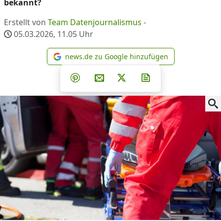
bekannt?
Erstellt von
Team Datenjournalismus
-
05.03.2026, 11.05
Uhr
news.de zu Google hinzufügen
news.de zu Google hinzufüg
Teilen auf Facebook
Teilen auf Whatsapp
Teilen auf Telegram
Teilen auf Pinterest
Per E-Mail teilen
Post auf X
Newsletter abonni