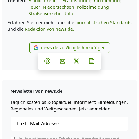
Themen:
Blaulichtreport
Brandstiftung
Cloppenburg
Feuer
Niedersachsen
Polizeimeldung
Straßenverkehr
Unfall
Erfahren Sie hier mehr über die
journalistischen Standards
und die
Redaktion von news.de.
news.de zu Google hinzufügen
news.de zu Google hinzufüg
Teilen auf Facebook
Teilen auf Whatsapp
Teilen auf Telegram
Teilen auf Pinterest
Per E-Mail teilen
Post auf X
Newsletter abonni
Newsletter von news.de
Täglich kostenlos & topaktuell informiert: Eilmeldungen,
Regionales und Weltgeschehen. Jetzt anmelden!
Ja, ich stimme der Erhebung, Verarbeitung und