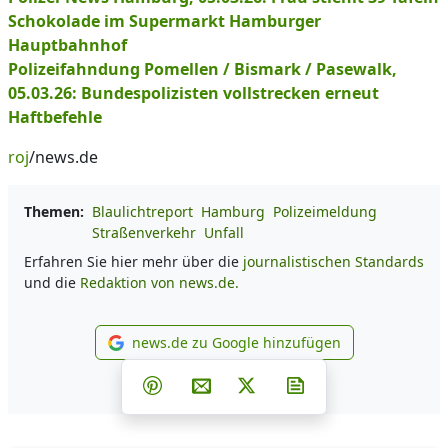
Schokolade im Supermarkt Hamburger
Hauptbahnhof
Polizeifahndung Pomellen / Bismark / Pasewalk,
05.03.26: Bundespolizisten vollstrecken erneut
Haftbefehle
roj
/news.de
Themen:
Blaulichtreport
Hamburg
Polizeimeldung
Straßenverkehr
Unfall
Erfahren Sie hier mehr über die
journalistischen Standards
und die
Redaktion von news.de.
news.de zu Google hinzufügen
news.de zu Google hinzufüg
Teilen auf Facebook
Teilen auf Whatsapp
Teilen auf Telegram
Teilen auf Pinterest
Per E-Mail teilen
Post auf X
Newsletter abonni