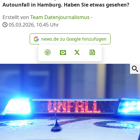
Autounfall in Hamburg. Haben Sie etwas gesehen?
Erstellt von
Team Datenjournalismus
-
05.03.2026, 10.45
Uhr
news.de zu Google hinzufügen
news.de zu Google hinzufüg
Teilen auf Facebook
Teilen auf Whatsapp
Teilen auf Telegram
Teilen auf Pinterest
Per E-Mail teilen
Post auf X
Newsletter abonni