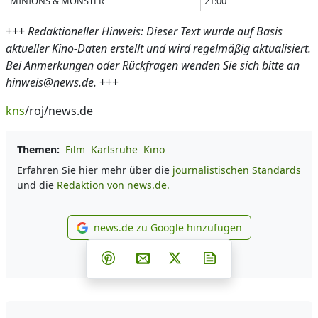
MINIONS & MONSTER
21:00
+++
Redaktioneller Hinweis: Dieser Text wurde auf Basis
aktueller Kino-Daten erstellt und wird regelmäßig aktualisiert.
Bei Anmerkungen oder Rückfragen wenden Sie sich bitte an
hinweis@news.de.
+++
kns
/roj/news.de
Themen:
Film
Karlsruhe
Kino
Erfahren Sie hier mehr über die
journalistischen Standards
und die
Redaktion von news.de.
news.de zu Google hinzufügen
news.de zu Google hinzufüg
Teilen auf Facebook
Teilen auf Whatsapp
Teilen auf Telegram
Teilen auf Pinterest
Per E-Mail teilen
Post auf X
Newsletter abonni