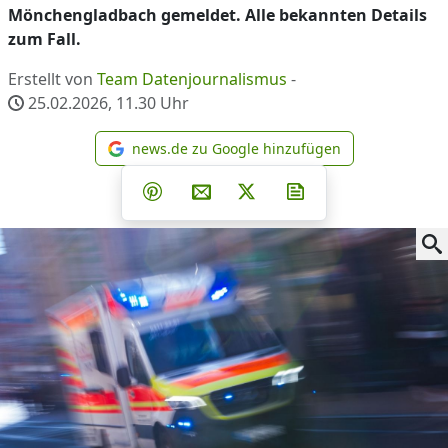
Mönchengladbach gemeldet. Alle bekannten Details
zum Fall.
Erstellt von
Team Datenjournalismus
-
25.02.2026, 11.30
Uhr
news.de zu Google hinzufügen
news.de zu Google hinzufüg
Teilen auf Facebook
Teilen auf Whatsapp
Teilen auf Telegram
Teilen auf Pinterest
Per E-Mail teilen
Post auf X
Newsletter abonni