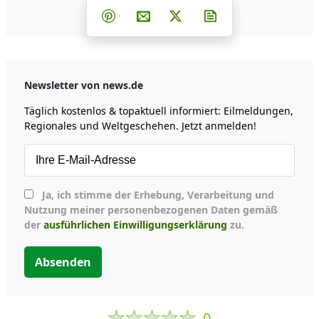
Teilen auf Facebook
Teilen auf Whatsapp
Teilen auf Telegram
Teilen auf Pinterest
Per E-Mail teilen
Post auf X
Newsletter abonni
Newsletter von news.de
Täglich kostenlos & topaktuell informiert: Eilmeldungen,
Regionales und Weltgeschehen. Jetzt anmelden!
Ja, ich stimme der Erhebung, Verarbeitung und
Nutzung meiner personenbezogenen Daten gemäß
der
ausführlichen Einwilligungserklärung
zu.
Absenden
0